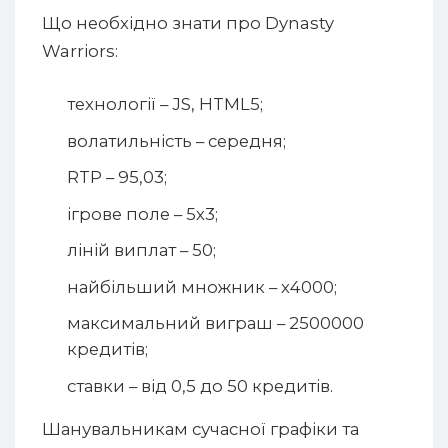
Що необхідно знати про Dynasty
Warriors:
технології – JS, HTML5;
волатильність – середня;
RTP – 95,03;
ігрове поле – 5х3;
ліній виплат – 50;
найбільший множник – х4000;
максимальний виграш – 2500000
кредитів;
ставки – від 0,5 до 50 кредитів.
Шанувальникам сучасної графіки та