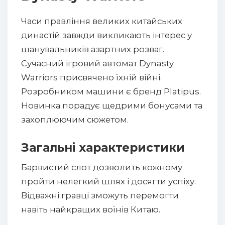
Часи правління великих китайських
династій завжди викликають інтерес у
шанувальників азартних розваг.
Сучасний ігровий автомат Dynasty
Warriors присвячено їхній війні.
Розробником машини є бренд Platipus.
Новинка порадує щедрими бонусами та
захоплюючим сюжетом.
Загальні характеристики
Барвистий слот дозволить кожному
пройти нелегкий шлях і досягти успіху.
Відважні гравці зможуть перемогти
навіть найкращих воїнів Китаю.