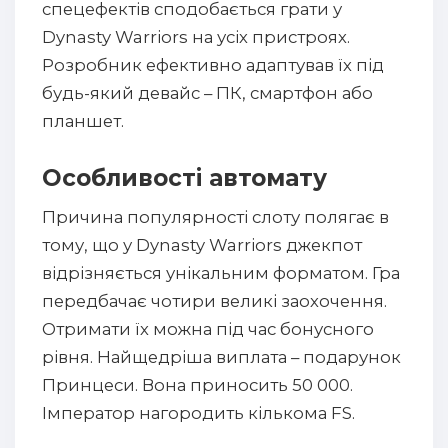
спецефектів сподобається грати у
Dynasty Warriors на усіх пристроях.
Розробник ефективно адаптував їх під
будь-який девайс – ПК, смартфон або
планшет.
Особливості автомату
Причина популярності слоту полягає в
тому, що у Dynasty Warriors джекпот
відрізняється унікальним форматом. Гра
передбачає чотири великі заохочення.
Отримати їх можна під час бонусного
рівня. Найщедріша виплата – подарунок
Принцеси. Вона приносить 50 000.
Імператор нагородить кількома FS.