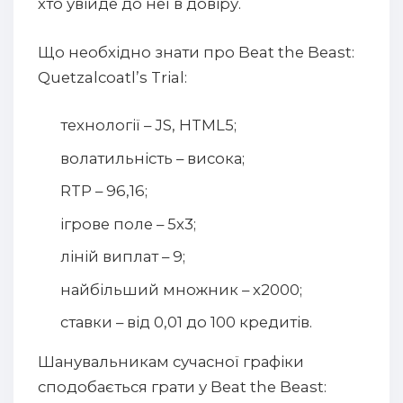
хто увійде до неї в довіру.
Що необхідно знати про Beat the Beast:
Quetzalcoatl’s Trial:
технології – JS, HTML5;
волатильність – висока;
RTP – 96,16;
ігрове поле – 5х3;
ліній виплат – 9;
найбільший множник – х2000;
ставки – від 0,01 до 100 кредитів.
Шанувальникам сучасної графіки
сподобається грати у Beat the Beast: