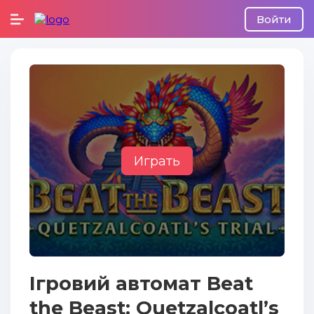
Войти
Играть
Ігровий автомат Beat
the Beast: Quetzalcoatl’s