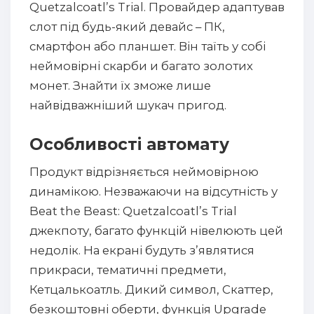
Quetzalcoatl’s Trial. Провайдер адаптував
слот під будь-який девайс – ПК,
смартфон або планшет. Він таїть у собі
неймовірні скарби и багато золотих
монет. Знайти їх зможе лише
найвідважніший шукач пригод.
Особливості автомату
Продукт відрізняється неймовірною
динамікою. Незважаючи на відсутність у
Beat the Beast: Quetzalcoatl’s Trial
джекпоту, багато функцій нівелюють цей
недолік. На екрані будуть з’являтися
прикраси, тематичні предмети,
Кетцалькоатль. Дикий символ, Скаттер,
безкоштовні оберти, функція Upgrade